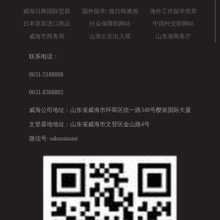
威海日商国际贸易
国外留学/ 德日韩澳洲
海外工作留学简章
日本原装进口商品
社会保障部网站
中国外交部网站
威海市商务局
山东公安出入境
山东省商务厅
联系电话：
0631-5188808
0631-8368802
威海公司地址：山东省威海市环翠区统一路348号樱泉国际大厦
文登基地地址：山东省威海市文登区金山路4号
微信号: sakuraizumi