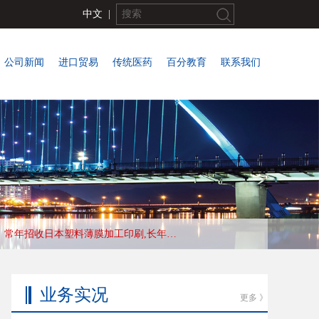
中文
|
公司新闻
进口贸易
传统医药
百分教育
联系我们
常年招收日本塑料薄膜加工印刷,长年合作优秀会社，收入高，待遇好，工作地:大阪
业务实况
更多 》