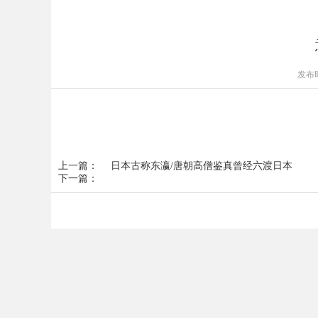
发布时
上一篇：
日本古称东瀛/唐朝高僧鉴真曾经六渡日本
下一篇：